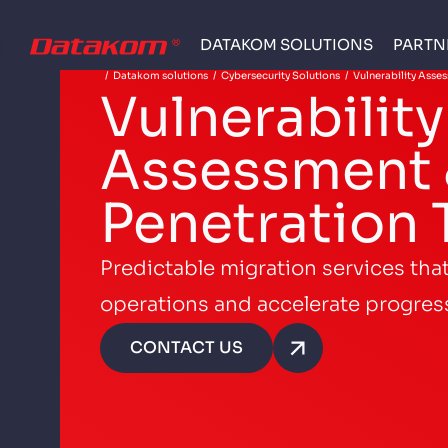
DATAKOM SOLUTIONS
PARTN
/
Datakom solutions
/
Cybersecurity Solutions
/
Vulnerability Asse
Vulnerability
Assessment
Penetration 
Predictable migration services tha
operations and accelerate progres
CONTACT US