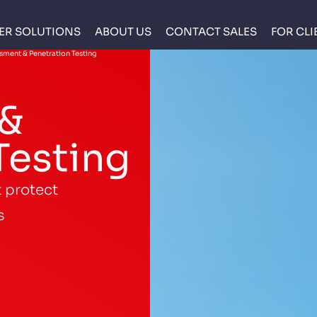
ER SOLUTIONS
ABOUT US
CONTACT SALES
FOR CLI
ssment & Penetration Testing
 &
Testing
t protect
s