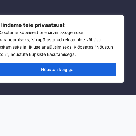
Hindame teie privaatsust
Kasutame küpsiseid teie sirvimiskogemuse
parandamiseks, isikupärastatud reklaamide või sisu
esitamiseks ja liikluse analüüsimiseks. Klõpsates "Nõustun
kõik", nõustute küpsiste kasutamisega.
Nõustun kõigiga
R BUSINESS-
MS
rastructure strategy