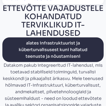
ETTEVÕTTE VAJADUSTELE
KOHANDATUD
TERVIKLIKUD IT-
LAHENDUSED
alates infrastruktuurist ja
küberturvalisusest kuni hallatud
teenuste ja nõustamiseni
Datakom pakub integreeritud IT-lahendusi, mis
toetavad stabiilseid toiminguid, turvalisi
keskkondi ja pikaajalist ärikasvu. Meie teenused
hõlmavad IT-infrastruktuuri, küberturvalisust,
andmekaitset, pilvetehnoloogiaid ja
süsteemihaldust - need on loodud ettevõtete
ja avaliku sektori organisatsioonide vajaduste