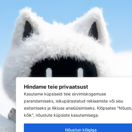
Hindame teie privaatsust
Kasutame küpsiseid teie sirvimiskogemuse
parandamiseks, isikupärastatud reklaamide või sisu
esitamiseks ja liikluse analüüsimiseks. Klõpsates "Nõust
kõik", nõustute küpsiste kasutamisega.
Nõustun kõigiga